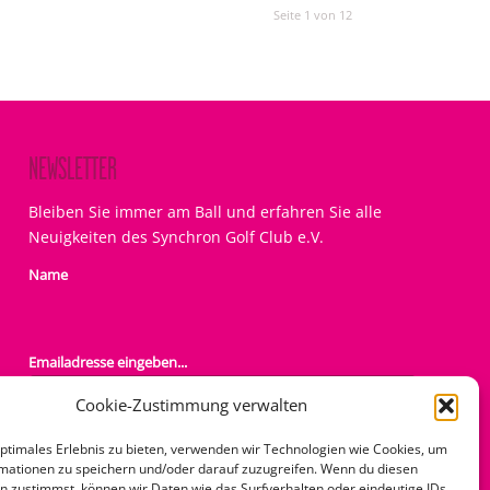
Seite 1 von 12
NEWSLETTER
Bleiben Sie immer am Ball und erfahren Sie alle
Neuigkeiten des Synchron Golf Club e.V.
Name
Emailadresse eingeben...
Cookie-Zustimmung verwalten
optimales Erlebnis zu bieten, verwenden wir Technologien wie Cookies, um
Mit dem Abonnement akzeptiere ich die
mationen zu speichern und/oder darauf zuzugreifen. Wenn du diesen
Datenschutzregelungen der SGC Seite
n zustimmst, können wir Daten wie das Surfverhalten oder eindeutige IDs