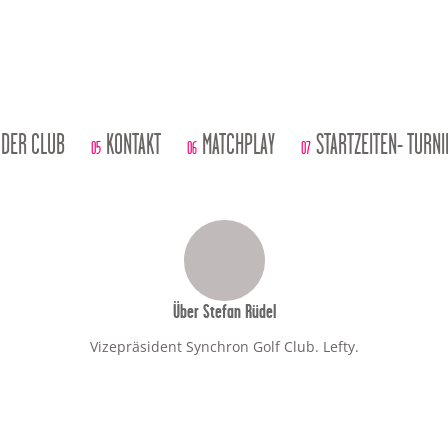
DER CLUB
KONTAKT
MATCHPLAY
STARTZEITEN- TURN
05
06
07
Über
Stefan Rüdel
Vizepräsident Synchron Golf Club. Lefty.