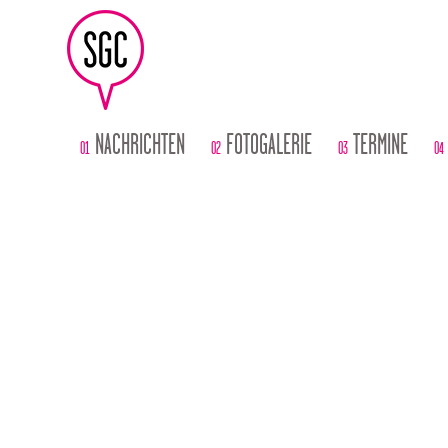
NACHRICHTEN
FOTOGALERIE
TERMINE
01
02
03
04