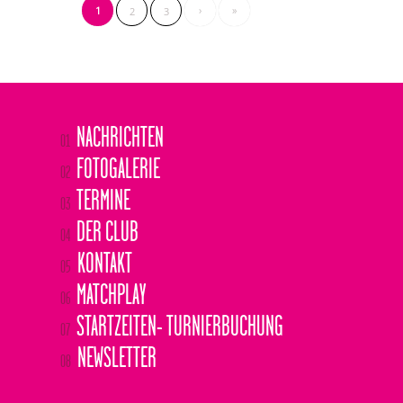
1
›
»
2
3
NACHRICHTEN
01
FOTOGALERIE
02
TERMINE
03
DER CLUB
04
KONTAKT
05
MATCHPLAY
06
STARTZEITEN- TURNIERBUCHUNG
07
NEWSLETTER
08