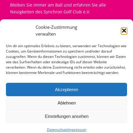
Bleiben Sie immer am Ball und erfahren Sie alle
Neuigkeiten des Synchron Golf Club e.V.
Name
Cookie-Zustimmung
verwalten
Emailadresse eingeben...
Um dir ein optimales Erlebnis zu bieten, verwenden wir Technologien wie
Cookies, um Geräteinformationen zu speichern und/oder darauf
zuzugreifen. Wenn du diesen Technologien zustimmst, können wir Daten
wie das Surfverhalten oder eindeutige IDs auf dieser Website
verarbeiten. Wenn du deine Zustimmung nicht erteilst oder zurückziehst,
Mit dem Abonnement akzeptiere ich die
können bestimmte Merkmale und Funktionen beeinträchtigt werden.
Datenschutzregelungen der SGC Seite
Akzeptieren
Ablehnen
Einstellungen ansehen
Datenschutz
Impressum
© Copyright - Synchron Golf Club e.V.