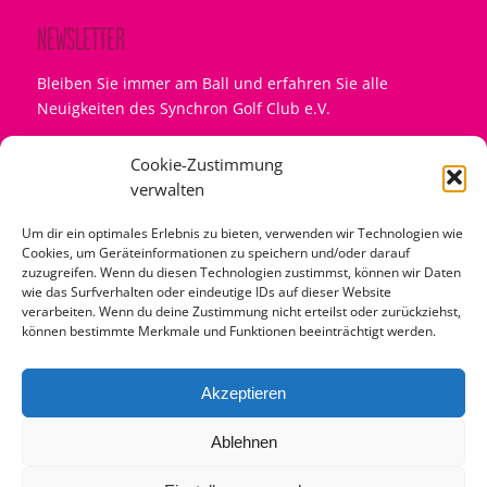
NEWSLETTER
Bleiben Sie immer am Ball und erfahren Sie alle
Neuigkeiten des Synchron Golf Club e.V.
Name
Cookie-Zustimmung
verwalten
Emailadresse eingeben...
Um dir ein optimales Erlebnis zu bieten, verwenden wir Technologien wie
Cookies, um Geräteinformationen zu speichern und/oder darauf
zuzugreifen. Wenn du diesen Technologien zustimmst, können wir Daten
wie das Surfverhalten oder eindeutige IDs auf dieser Website
verarbeiten. Wenn du deine Zustimmung nicht erteilst oder zurückziehst,
Mit dem Abonnement akzeptiere ich die
können bestimmte Merkmale und Funktionen beeinträchtigt werden.
Datenschutzregelungen der SGC Seite
Akzeptieren
Ablehnen