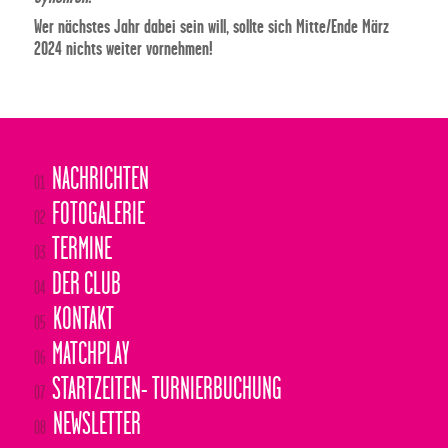
Wer nächstes Jahr dabei sein will, sollte sich Mitte/Ende März
2024 nichts weiter vornehmen!
NACHRICHTEN
01
FOTOGALERIE
02
TERMINE
03
DER CLUB
04
KONTAKT
05
MATCHPLAY
06
STARTZEITEN- TURNIERBUCHUNG
07
NEWSLETTER
08