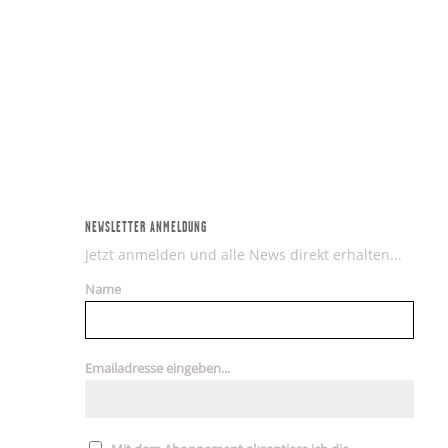
NEWSLETTER ANMELDUNG
Jetzt anmelden und alle News direkt erhalten...
Name
Emailadresse eingeben...
Mit dem Abonnement akzeptiere ich die
Datenschutzregelungen der SGC Seite