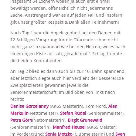
insgesamt 54 Löchern wollen ja auch erst einmal
bewältigt werden, offensichtlich nicht jedermanns
Sache. Anstrengend war es auf jeden Fall und insofern
gilt unser größter Respekt & Dank allen Teilnehmern!
Nach Tag 1 war die Angelegenheit bei den Damen mit
12 Schlägen Vorsprung für die Führende schon nicht
mehr ganz so spannend wie bei den Herren, wo es nach
einer engen Kiste aussah, gerade mal 1 Schlag trennte
die beiden Kontrahenten.
An Tag 2 blieb es dann auch bis zur 10. Bahn spannend,
aber letztlich siegte auch hier verdient der Bessere! Die
Zweitplatzierten gewannen jeweils die
Seniorenmeisterschaft. Im Bild oben von links nach
rechts:
Denise Gorzelanny
(AK65 Meisterin), Tom Nord,
Alen
Markulin
(Nettomeister),
Stefan Rüdel
(Seniorenmeister),
Petra Görn
(Nettomeisterin),
Birgit Grunewald
(Seniorenmeisterin),
Manfred Heusel
(AK65 Meister).
Im Vordergrund:
Sonja Motzko
(Clubmeisterin) und
Sven