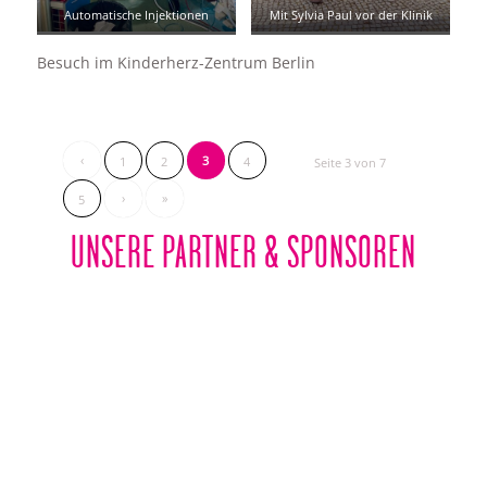
Automatische Injektionen
Mit Sylvia Paul vor der Klinik
Besuch im Kinderherz-Zentrum Berlin
‹
3
1
2
4
Seite 3 von 7
›
»
5
UNSERE PARTNER & SPONSOREN