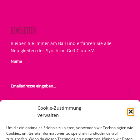
Name
Emailadresse eingeben...
Mit dem Abonnement akzeptiere ich die
Datenschutzregelungen der SGC Seite
Cookie-Zustimmung
verwalten
© Copyright - Synchron Golf Club e.V.
Um dir ein optimales Erlebnis zu bieten, verwenden wir Technologien wie
Cookies, um Geräteinformationen zu speichern und/oder darauf
zuzugreifen. Wenn du diesen Technologien zustimmst, können wir Daten