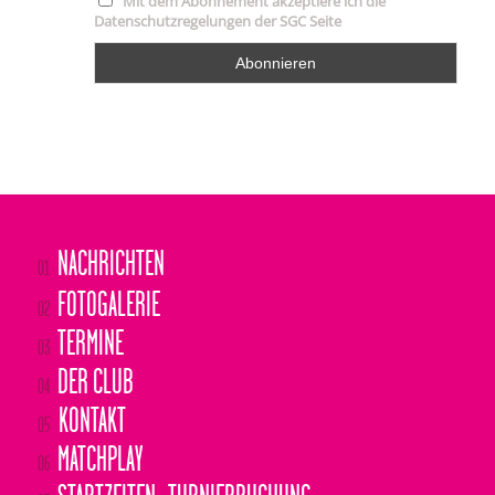
NACHRICHTEN
01
FOTOGALERIE
02
TERMINE
03
DER CLUB
04
KONTAKT
05
MATCHPLAY
06
STARTZEITEN- TURNIERBUCHUNG
07
NEWSLETTER
08
SYNCHRON GOLF CLUB E. V.
Tannenweg 1